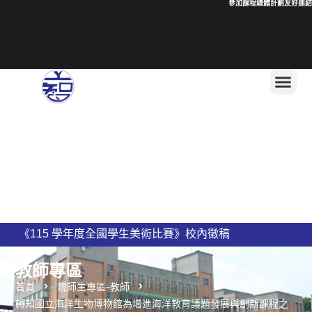
參加課程總體計劃
友好連結
1
上智國民小學 115學年度編班公告
新竹縣私立上智國民小學115學年度導師名單公告
教師專區
首頁
親師生專區-教師
轉知國立海洋生物博物館為增進海洋教育議題發展與創新課程之