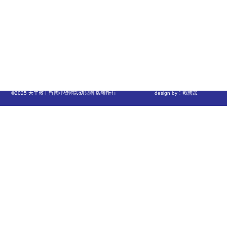
©2025 天主教上智國小暨附設幼兒園 版權所有
design by：戰國策