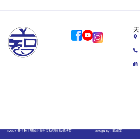
天
©2025 天主教上智國小暨附設幼兒園 版權所有
design by：戰國策