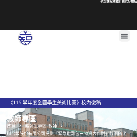
參加課程總體計劃
友好連結
《115 學年度全國學生美術比賽》校內徵稿
115學年度二、四、六年級學生名單
上智國民小學 115學年度編班公告
新竹縣私立上智國民小學115學年度導師名單公告
教師專區
首頁
親師生專區-教師
聯合報股份有限公司提供「緊急避難包－物資大作戰」校園防災