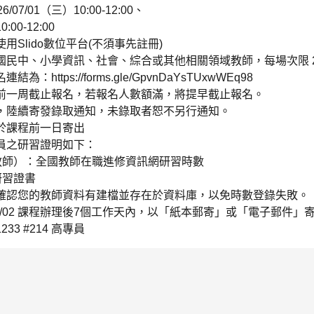
7/01（三）10:00-12:00、
00-12:00
Slido數位平台(不須事先註冊)
民中、小學資訊、社會、綜合或其他相關領域教師，每場次限 20
ttps://forms.gle/GpvnDaYsTUxwWEq98
前一周截止報名，若報名人數額滿，將提早截止報名。
，陸續寄發錄取通知，未錄取者恕不另行通知。
於課程前一日寄出
員之研習證明如下：
教師）：全國教師在職進修資訊網研習時數
研習證書
確認您的教師資料有建檔並存在於資料庫，以免時數登錄失敗。
7/02 課程辦理後7個工作天內，以「紙本郵寄」或「電子郵件」
33 #214 高專員