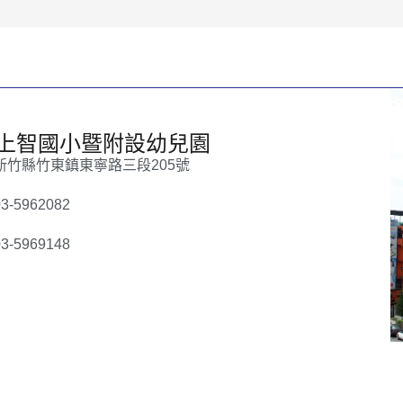
上智國小暨附設幼兒園
新竹縣竹東鎮東寧路三段205號
-5962082
-5969148