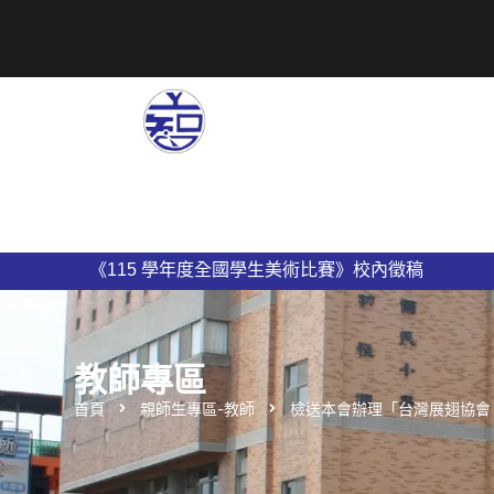
1
新竹縣私立上智國民小學115學年度導師名單公告
上智國民小學 115學年度編班公告
教師專區
首頁
親師生專區-教師
檢送本會辦理「台灣展翅協會