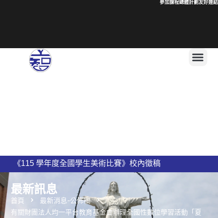
參加課程總體計劃
友好連結
1
上智國民小學 115學年度編班公告
新竹縣私立上智國民小學115學年度導師名單公告
最新訊息
首頁
最新消息-公佈欄
有關財團法人均一平台教育基金會辦理全國性數位學習活動「夏