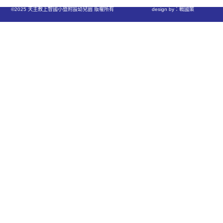
©2025 天主教上智國小暨附設幼兒園 版權所有
design by：戰國策