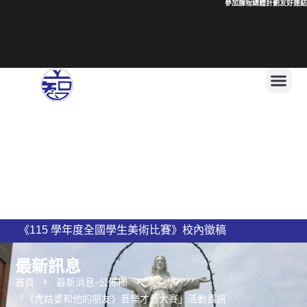
參加課程總體計劃
友好連結
115學年度二
上智國民小學 115學年度編班公告
新竹縣私立上智國民小學115學年度導師名單公告
最新訊息
首頁
最新消息-公佈欄
「《虎姑婆和他的朋友》音樂才藝大賽」活動資訊