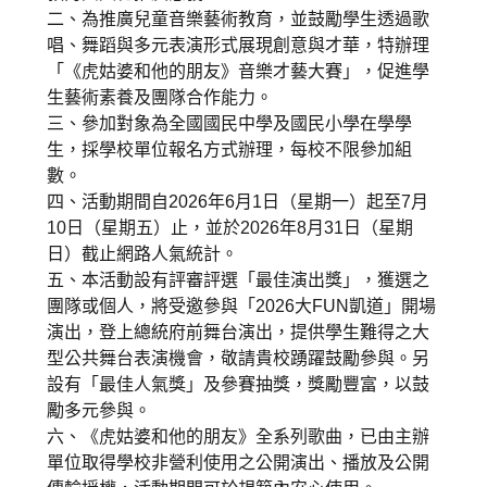
二、為推廣兒童音樂藝術教育，並鼓勵學生透過歌
唱、舞蹈與多元表演形式展現創意與才華，特辦理
「《虎姑婆和他的朋友》音樂才藝大賽」，促進學
生藝術素養及團隊合作能力。
三、參加對象為全國國民中學及國民小學在學學
生，採學校單位報名方式辦理，每校不限參加組
數。
四、活動期間自2026年6月1日（星期一）起至7月
10日（星期五）止，並於2026年8月31日（星期
日）截止網路人氣統計。
五、本活動設有評審評選「最佳演出獎」，獲選之
團隊或個人，將受邀參與「2026大FUN凱道」開場
演出，登上總統府前舞台演出，提供學生難得之大
型公共舞台表演機會，敬請貴校踴躍鼓勵參與。另
設有「最佳人氣獎」及參賽抽獎，獎勵豐富，以鼓
勵多元參與。
六、《虎姑婆和他的朋友》全系列歌曲，已由主辦
單位取得學校非營利使用之公開演出、播放及公開