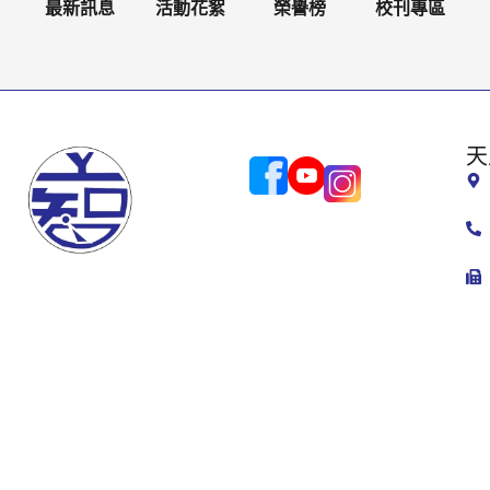
最新訊息
活動花絮
榮譽榜
校刊專區
天