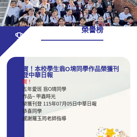
榮譽榜
賀！本校學生翁O堉同學作品榮獲刊
登中華日報
賀！
五年愛班 翁O堉同學
作品~ 甲蟲時光
榮獲刊登 115年07月05日中華日報
恭喜同學
感謝羅玉筠老師指導