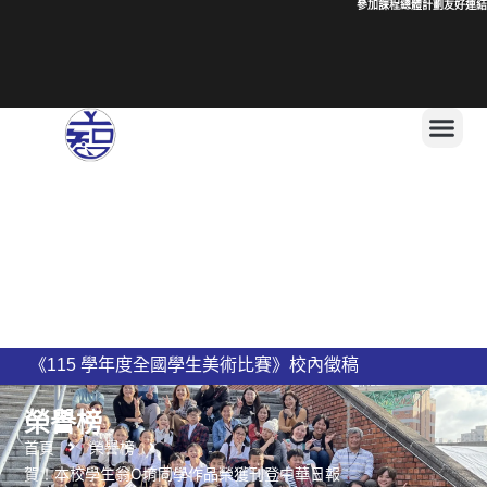
參加課程總體計劃
友好連結
115學年度二
上智國民小學 115學年度編班公告
新竹縣私立上智國民小學115學年度導師名單公告
榮譽榜
首頁
榮譽榜
賀！本校學生翁O堉同學作品榮獲刊登中華日報