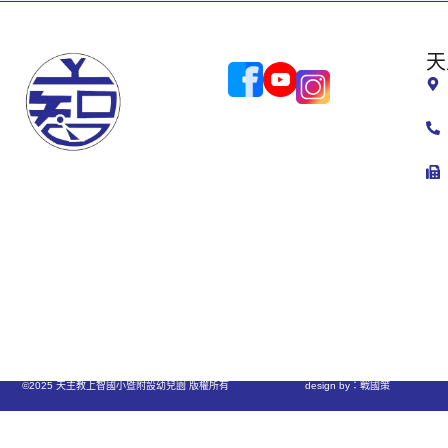
天
©2025 天主教上智國小暨附設幼兒園 版權所有
design by：戰國策