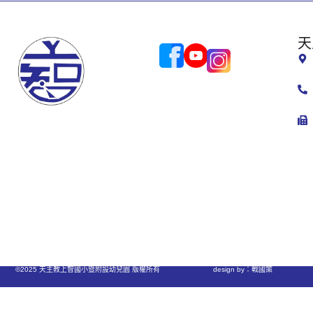
天
©2025 天主教上智國小暨附設幼兒園 版權所有
design by：戰國策