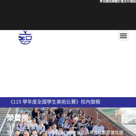
參加課程總體計劃
友好連結
115學年度
上智國民小學 115學年度編班公告
新竹縣私立上智國民小學115學年度導師名單公告
榮譽榜
首頁
榮譽榜
賀！本校學生參加2026我的夢想禮物兒童節著色比賽榮獲佳績