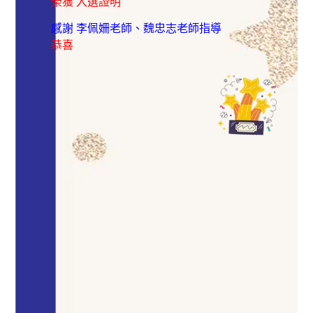
榮獲 入選證明
感謝 李佩姍老師、魏忠志老師指導
恭喜