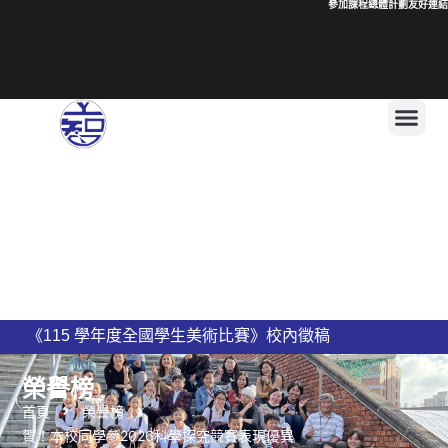
參加課程總體計劃
友好連結
11
上智國民小學 115學年度編班公告
新竹縣私立上智國民小學115學年度導師名單公告
榮譽榜
首頁
榮譽榜
賀！本校同學參2026科學探究競賽表現優異