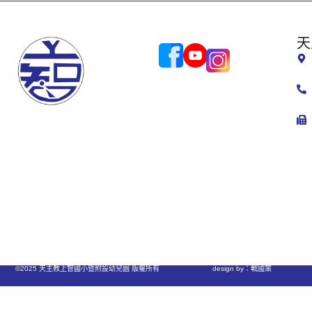
天
©2025 天主教上智國小暨附設幼兒園 版權所有
design by：戰國策